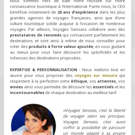
Nous sommes fiers de bâtir notre réussite sur notre
connaissance touristique à l’international. Parmi nous, la CEO
bénéficie notamment de
20 ans d’expérience
dans les plus
grandes agences de voyages françaises, ainsi que d’une
culture touristique solide acquise à l’occasion de nombreux
voyages. Par ailleurs, Voyages Sensass collabore avec des
prestataires de
renomés
qui connaissent parfaitement les
destinations et sont ainsi à même de nous conseiller pour
créer des
produits à forte valeur ajoutée
, en vous guidant
au mieux pour vous faire découvrir les spécificités et les
richesses des destinations proposées.
EXPERTISE & PERSONNALISATION :
Nous mettons tout en
œuvre pour vous proposer des
voyages sur mesure
qui
respectent à la perfection votre
éthique
, vos
attentes,
vos
envies
ainsi vous permette de découvrir les
essentiels
et les
incontournables
de chaque destination au meilleur tarif.
«Voyages Sensass, c’est la liberté
de voyager selon ses principes.
Voyages Sensass, c’est aussi
s’offrir la possibilité de parcourir
un monde adapté à sa propre