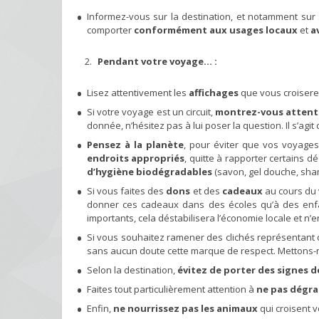
Informez-vous sur la destination, et notamment sur
comporter
conformément aux usages locaux
et
a
Pendant votre voyage… :
Lisez attentivement les
affichages
que vous croisere
Si votre voyage est un circuit,
montrez-vous attenti
donnée, n’hésitez pas à lui poser la question. Il s’ag
Pensez à la planète
, pour éviter que vos voyages
endroits appropriés
, quitte à rapporter certains dé
d’hygiène biodégradables
(savon, gel douche, sh
Si vous faites des
dons
et des
cadeaux
au cours du
donner ces cadeaux dans des écoles qu’à des enfa
importants, cela déstabilisera l’économie locale et n’
Si vous souhaitez ramener des clichés représentant
sans aucun doute cette marque de respect. Mettons-no
Selon la destination,
évitez de porter des signes d
Faites tout particulièrement attention à
ne pas dégra
Enfin,
ne nourrissez pas les animaux
qui croisent v