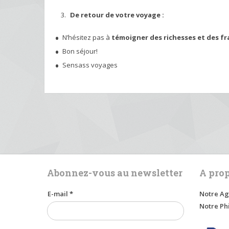
De retour de votre voyage :
N’hésitez pas à
témoigner des richesses et des fra
Bon séjour!
Sensass voyages
Abonnez-vous au newsletter
A pro
E-mail
*
Notre Ag
Notre Ph