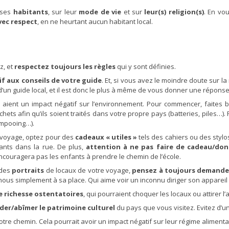
 ses
habitants
, sur leur
mode de vie
et sur
leur(s) religion(s)
. En vo
vec respect
, en ne heurtant aucun habitant local.
z, et
respectez toujours les règles
qui y sont définies.
f aux conseils de votre guide
. Et, si vous avez le moindre doute sur 
it d’un guide local, et il est donc le plus à même de vous donner une répons
 aient un impact négatif sur l’environnement. Pour commencer, faites b
chets afin qu’ils soient traités dans votre propre pays (batteries, piles…).
ampooing…).
 voyage, optez pour des
cadeaux « utiles »
tels des cahiers ou des stylos
nts dans la rue. De plus,
attention à ne pas faire de cadeau/do
encouragera pas les enfants à prendre le chemin de l’école.
 des
portraits
de locaux de votre voyage,
pensez à toujours demander
us simplement à sa place. Qui aime voir un inconnu diriger son appareil 
e richesse ostentatoires
, qui pourraient choquer les locaux ou attirer l
der/abîmer le patrimoine culturel
du pays que vous visitez. Evitez d’u
otre chemin. Cela pourrait avoir un impact négatif sur leur régime alimenta