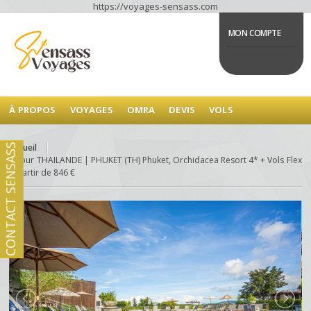
https://voyages-sensass.com
MON COMPTE
À PROPOS
VOYAGES
OMRA
DEVIS
VOLS
Accueil
CONTACT SENSASS
Séjour THAILANDE | PHUKET (TH) Phuket, Orchidacea Resort 4* + Vols Flex
À partir de 846 €