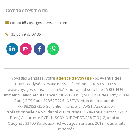
Contactez nous
contact@voyages-sensass.com
+33 06 79 75 07 86
Voyages Sensass, Votre
agence de voyage
- 66 Avenue des
Champs Elysées 75008 Paris - Téléphone : 07 69 63 00 58 -
www.voyages-sensass.com S.A.S au capital social de 15 000 EUR -
Immatriculation Atout France : IM075170043 (79 /81 rue de Clichy 75009
Paris) RCS Paris 828 527 226 - N° TVA Intracommunautaire :
FR49828527226 Garantie financière : APST, Association
Professionnelle de Solidarité du Tourisme (15 avenue Carnot 75017
Paris) Assurance RCP : HISCOX N°RCAPST/238 739 (12, quai des
Queyries 33100 Bordeaux). (c) Voyages Sensass 2018. Tous droits
réservés