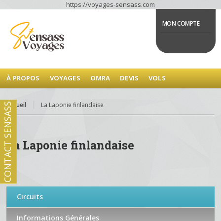
https://voyages-sensass.com
MON COMPTE
À PROPOS
VOYAGES
OMRA
DEVIS
VOLS
Accueil
La Laponie finlandaise
CONTACT SENSASS
La Laponie finlandaise
Circuits
Informations Générales