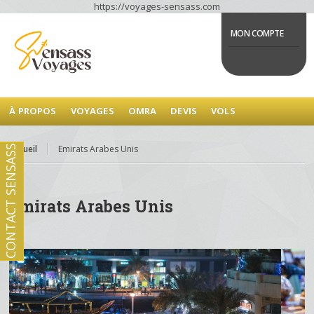
https://voyages-sensass.com
MON COMPTE
À PROPOS
VOYAGES
OMRA
DEVIS
VOLS
Accueil
Emirats Arabes Unis
CONTACT SENSASS
Emirats Arabes Unis