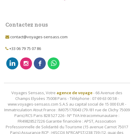
Contactez nous
contact@voyages-sensass.com
+33 06 79 75 07 86
Voyages Sensass, Votre
agence de voyage
- 66 Avenue des
Champs Elysées 75008 Paris - Téléphone : 07 69 63 00 58 -
www.voyages-sensass.com S.A.S au capital social de 15 000 EUR -
Immatriculation Atout France : IM075170043 (79 /81 rue de Clichy 75009
Paris) RCS Paris 828 527 226 - N° TVA Intracommunautaire :
FR49828527226 Garantie financière : APST, Association
Professionnelle de Solidarité du Tourisme (15 avenue Carnot 75017
Paris) Assurance RCP : HISCOX N°RCAPST/238 739 (12, quai des