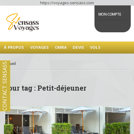
https://voyages-sensass.com
MON COMPTE
À PROPOS
VOYAGES
OMRA
DEVIS
VOLS
Accueil
CONTACT SENSASS
Tour tag : Petit-déjeuner