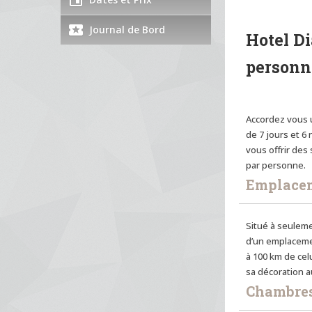
Journal de Bord
Hotel Di
personne
Accordez vous 
de 7 jours et 6 
vous offrir des
par personne.
Emplace
Situé à seuleme
d’un emplacemen
à 100 km de celu
sa décoration a
Chambres