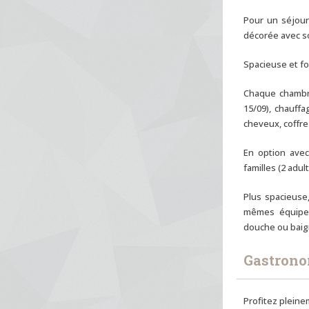
Pour un séjour
décorée avec so
Spacieuse et fon
Chaque chambre
15/09), chauff
cheveux, coffre-
En option avec
familles (2 adul
Plus spacieuse,
mêmes équipeme
douche ou baign
Gastrono
Profitez pleine