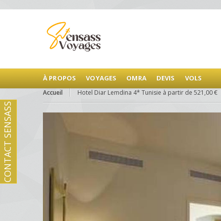
À PROPOS
VOYAGES
OMRA
DEVIS
VOLS
Accueil
Hotel Diar Lemdina 4* Tunisie à partir de 521,00 €
CONTACT SENSASS