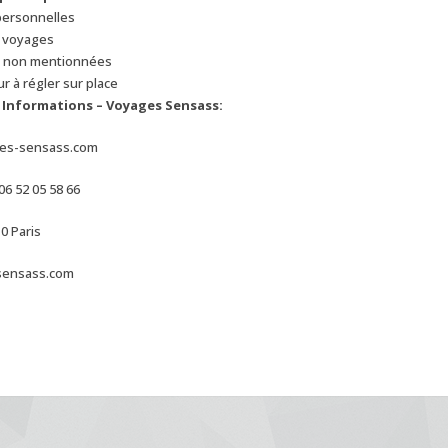
ersonnelles
 voyages
s non mentionnées
r à régler sur place
 Informations – Voyages Sensass:
es-sensass.com
 06 52 05 58 66
10 Paris
sensass.com