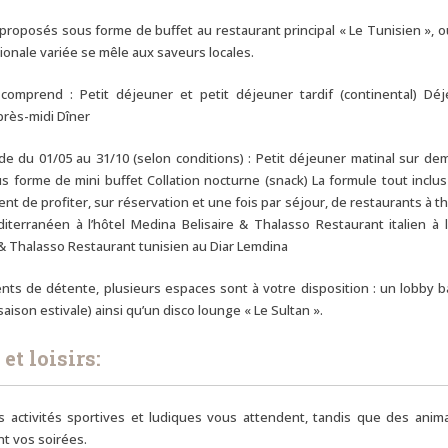
proposés sous forme de buffet au restaurant principal « Le Tunisien », 
tionale variée se mêle aux saveurs locales.
comprend : Petit déjeuner et petit déjeuner tardif (continental) Dé
près-midi Dîner
de du 01/05 au 31/10 (selon conditions) : Petit déjeuner matinal sur d
us forme de mini buffet Collation nocturne (snack) La formule tout inclu
t de profiter, sur réservation et une fois par séjour, de restaurants à t
terranéen à l’hôtel Medina Belisaire & Thalasso Restaurant italien à l
& Thalasso Restaurant tunisien au Diar Lemdina
ts de détente, plusieurs espaces sont à votre disposition : un lobby b
saison estivale) ainsi qu’un disco lounge « Le Sultan ».
et loisirs:
s activités sportives et ludiques vous attendent, tandis que des anim
t vos soirées.