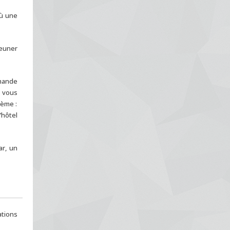
où une
jeuner
emande
s vous
hème :
’hôtel
ar, un
ations