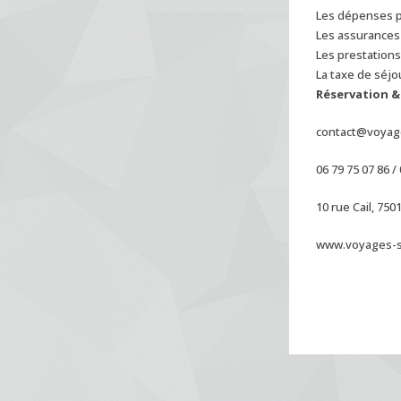
Les dépenses p
Les assurances
Les prestation
La taxe de séjou
Réservation &
contact@voyag
06 79 75 07 86 /
10 rue Cail, 750
www.voyages-