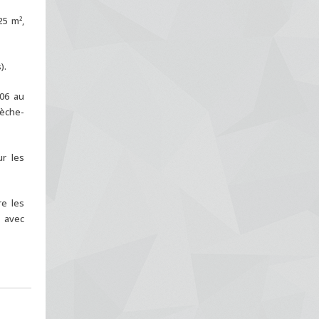
25 m²,
).
/06 au
sèche-
ur les
re les
 avec