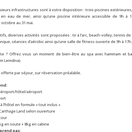
usieurs infrastructures sont à votre disposition : trois piscines extérieures
en eau de mer, ainsi qu’une piscine intérieure accessible de 9h à 1
 octobre au 31 mai.
tifs, diverses activités sont proposées : tir à l’arc, beach-volley, tennis de 
anque, séances d’aérobic ainsi qu’une salle de fitness ouverte de 9h à 17h.
nte ? Offrez vous un moment de bien-être au spa avec hammam et ba
m Lemdina).
offerte par séjour, sur réservation préalable.
end:
aéroport/hôtel/aéroport
port
 l’hôtel en formule « tout inclus »
 Carthage Land selon ouverture
etour
kg en soute + 8kg en cabine
mprend pas: