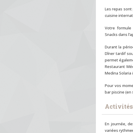
Les repas sont 
cuisine interna
Votre formule 
Snacks dans l’a
Durant la pério
Dîner tardif so
permet égalemen
Restaurant Médi
Medina Solaria 
Pour vos momen
bar piscine (en 
Activités 
En journée, de
variées rythmen