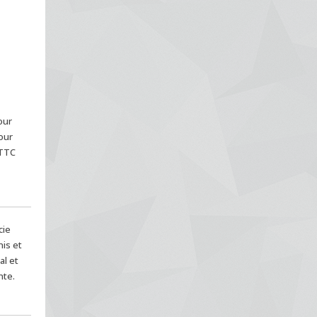
our
our
 TTC
cie
is et
al et
nte.