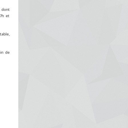
, dont
7h et
table,
in de