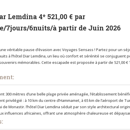
ar Lemdina 4* 521,00 € par
/7jours/6nuits/à partir de Juin 2026
une véritable pause d’évasion avec Voyages Sensass ! Partez pour un séj
nuits à l’hôtel Diar Lemdina, un lieu où confort et sérénité se conjuguent p
 souvenirs mémorables. Cette escapade est proposée à partir de 521,00 €
ment:
nt 300 mètres d’une belle plage privée aménagée, l’établissement bénéfi
t privilégié : à 10 km du centre d’Hammamet, à 65 km de l’aéroport de Tun
i de Monastir. l’hôtel Diar Lemdina séduit par son style architectural origin
ux influences africaines, offrant une atmosphère chaleureuse et dépaysa
: