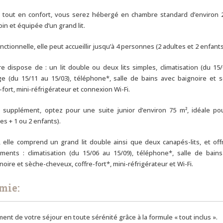
 tout en confort, vous serez hébergé en chambre standard d’environ 
in et équipée d’un grand lit.
ctionnelle, elle peut accueillir jusqu’à 4 personnes (2 adultes et 2 enfants
 dispose de : un lit double ou deux lits simples, climatisation (du 15
age (du 15/11 au 15/03), téléphone*, salle de bains avec baignoire et 
fort, mini-réfrigérateur et connexion Wi-Fi.
 supplément, optez pour une suite junior d’environ 75 m², idéale po
tes + 1 ou 2 enfants).
 elle comprend un grand lit double ainsi que deux canapés-lits, et off
nts : climatisation (du 15/06 au 15/09), téléphone*, salle de bains
oire et sèche-cheveux, coffre-fort*, mini-réfrigérateur et Wi-Fi.
mie:
ment de votre séjour en toute sérénité grâce à la formule « tout inclus ».