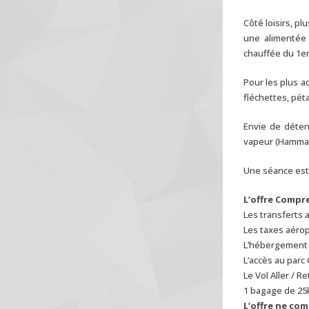
Côté loisirs, pl
une alimentée 
chauffée du 1er
Pour les plus ac
fléchettes, pét
Envie de déte
vapeur (Hamma
Une séance est 
L’offre Compr
Les transferts 
Les taxes aéro
L’hébergement à
L’accès au parc
Le Vol Aller / R
1 bagage de 25
L’offre ne co