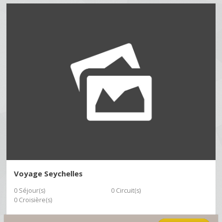
Voyage Seychelles
0 Séjour(s)
0 Circuit(s)
0 Croisière(s)