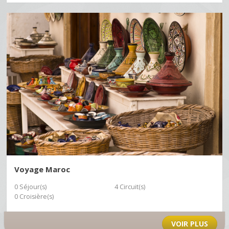
Voyage Maroc
0 Séjour(s)
4 Circuit(s)
0 Croisière(s)
VOIR PLUS