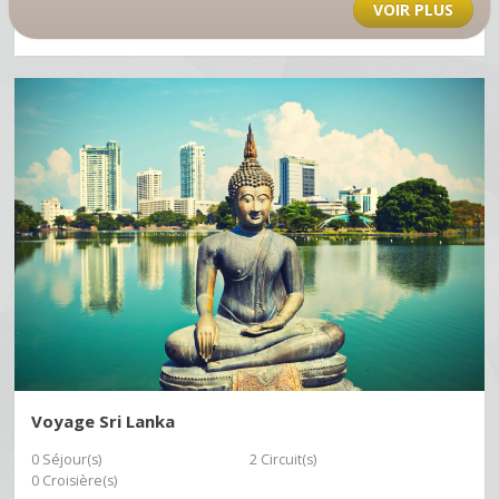
VOIR PLUS
Voyage Sri Lanka
0 Séjour(s)
2 Circuit(s)
0 Croisière(s)