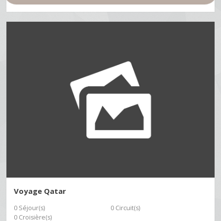
Voyage Qatar
0 Séjour(s)
0 Circuit(s)
0 Croisière(s)