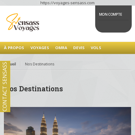
https://voyages-sensass.com
MON COMPTE
À PROPOS
VOYAGES
OMRA
DEVIS
VOLS
Accueil
Nos Destinations
CONTACT SENSASS
Nos Destinations