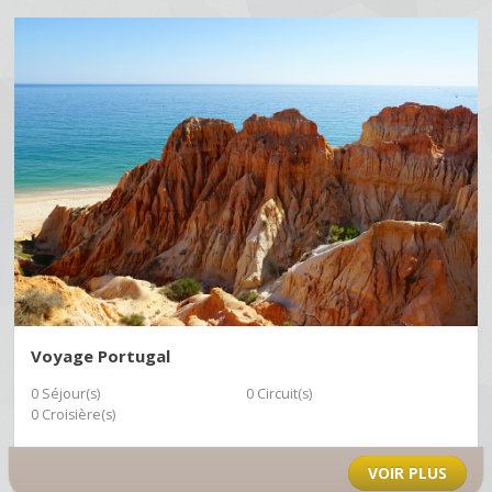
Voyage Portugal
0 Séjour(s)
0 Circuit(s)
0 Croisière(s)
VOIR PLUS