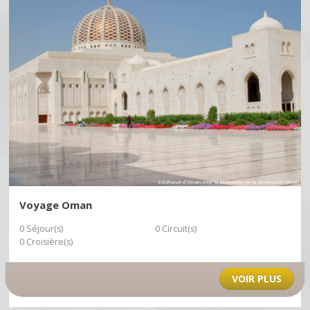
Voyage Oman
0 Séjour(s)
0 Circuit(s)
0 Croisière(s)
VOIR PLUS