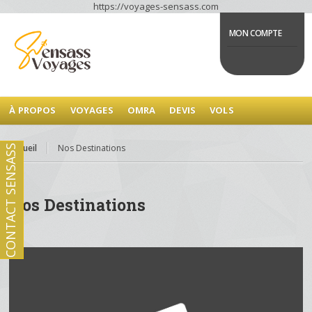
https://voyages-sensass.com
MON COMPTE
À PROPOS
VOYAGES
OMRA
DEVIS
VOLS
Accueil
Nos Destinations
CONTACT SENSASS
Nos Destinations