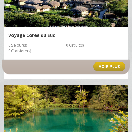
Voyage Corée du Sud
0 Séjour(s)
0 Circuit(s)
0 Croisière(s)
VOIR PLUS