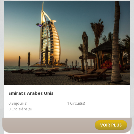
Emirats Arabes Unis
0 Séjour(s)
1 Circuit(s)
0 Croisière(s)
VOIR PLUS