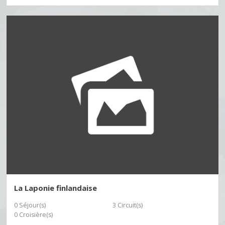
La Laponie finlandaise
0 Séjour(s)
3 Circuit(s)
0 Croisière(s)