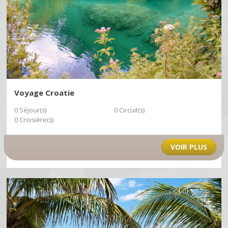
Voyage Croatie
0 Séjour(s)
0 Circuit(s)
0 Croisière(s)
VOIR PLUS