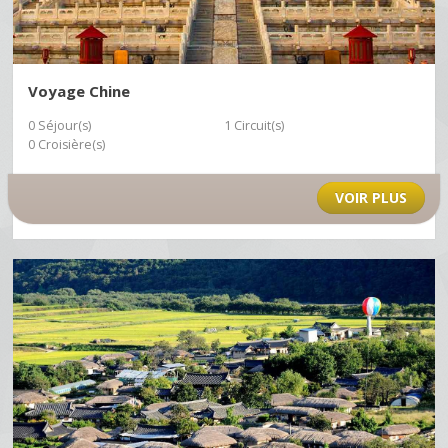
Voyage Chine
0 Séjour(s)
1 Circuit(s)
0 Croisière(s)
VOIR PLUS