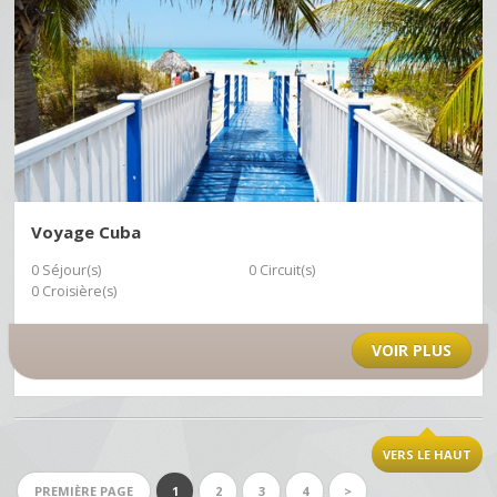
Voyage Cuba
0 Séjour(s)
0 Circuit(s)
0 Croisière(s)
VOIR PLUS
VERS LE HAUT
PREMIÈRE PAGE
1
2
3
4
>