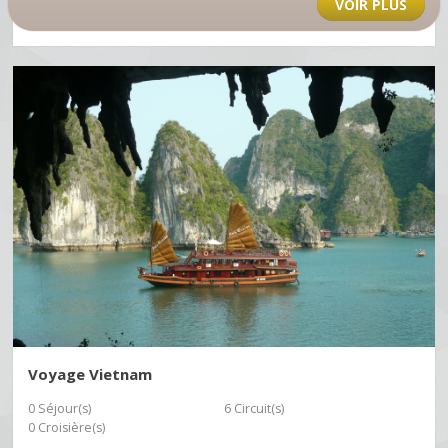
VOIR PLUS
Voyage Vietnam
0 Séjour(s)
6 Circuit(s)
0 Croisière(s)