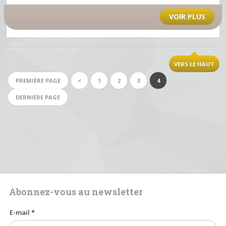
VOIR PLUS
VERS LE HAUT
PREMIÈRE PAGE
<
1
2
3
4
DERNIÈRE PAGE
Abonnez-vous au newsletter
E-mail
*