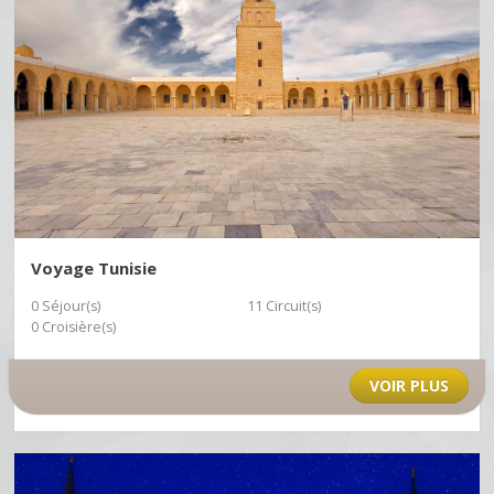
Voyage Tunisie
0 Séjour(s)
11 Circuit(s)
0 Croisière(s)
VOIR PLUS